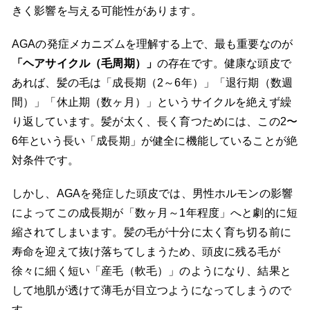
きく影響を与える可能性があります。
AGAの発症メカニズムを理解する上で、最も重要なのが
「ヘアサイクル（毛周期）」
の存在です。健康な頭皮で
あれば、髪の毛は「成長期（2～6年）」「退行期（数週
間）」「休止期（数ヶ月）」というサイクルを絶えず繰
り返しています。髪が太く、長く育つためには、この2〜
6年という長い「成長期」が健全に機能していることが絶
対条件です。
しかし、AGAを発症した頭皮では、男性ホルモンの影響
によってこの成長期が「数ヶ月～1年程度」へと劇的に短
縮されてしまいます。髪の毛が十分に太く育ち切る前に
寿命を迎えて抜け落ちてしまうため、頭皮に残る毛が
徐々に細く短い「産毛（軟毛）」のようになり、結果と
して地肌が透けて薄毛が目立つようになってしまうので
す。