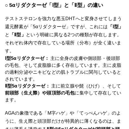
5αリダクターゼ「Ⅰ型」と「Ⅱ型」の違い
テストステロンを強力な悪玉DHTへと変身させてしまう
還元酵素が「5αリダクターゼ」ですが、これには
「Ⅰ型」
と
「Ⅱ型」
という明確に異なる2つの種類が存在します。
それぞれ体内で存在している場所（分布）が全く違いま
す。
Ⅰ型5αリダクターゼ：
主に全身の皮膚や側頭部・後頭部
の毛包、そして皮脂腺に多く存在しています。主に皮脂
の過剰分泌やニキビなどの肌トラブルに関与していると
されています。
Ⅱ型5αリダクターゼ：
主に前立腺や髭（ひげ）、そして
前頭部（生え際）や頭頂部の毛包
に集中して存在してい
ます。
AGAの象徴である「M字ハゲ」や「てっぺんハゲ」のよ
うに、生え際と頭頂部だけが特異的に薄くなるのは、ま