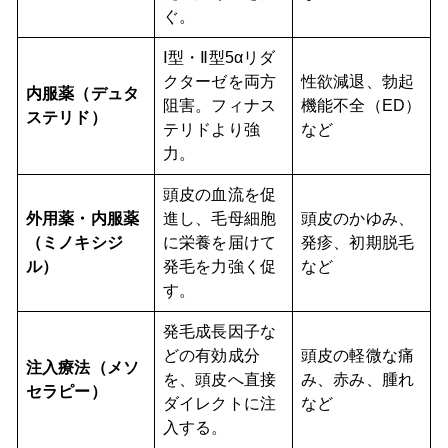
ぐ。
Ⅰ型・Ⅱ型5αリダ
クターゼを両方
性欲減退、勃起
内服薬（デュタ
阻害。フィナス
機能不全（ED）
ステリド）
テリドより強
など
力。
頭皮の血流を促
外用薬・内服薬
進し、毛母細胞
頭皮のかゆみ、
（ミノキシジ
に栄養を届けて
発疹、初期脱毛
ル）
発毛を力強く促
など
す。
発毛成長因子な
どの有効成分
頭皮の軽微な痛
注入療法（メソ
を、頭皮へ直接
み、赤み、腫れ
セラピー）
ダイレクトに注
など
入する。