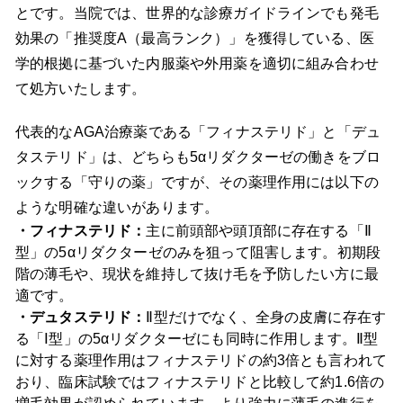
とです。当院では、世界的な診療ガイドラインでも発毛
効果の「推奨度A（最高ランク）」を獲得している、医
学的根拠に基づいた内服薬や外用薬を適切に組み合わせ
て処方いたします。
代表的なAGA治療薬である「フィナステリド」と「デュ
タステリド」は、どちらも5αリダクターゼの働きをブロ
ックする「守りの薬」ですが、その薬理作用には以下の
ような明確な違いがあります。
・フィナステリド：
主に前頭部や頭頂部に存在する「Ⅱ
型」の5αリダクターゼのみを狙って阻害します。初期段
階の薄毛や、現状を維持して抜け毛を予防したい方に最
適です。
・デュタステリド：
Ⅱ型だけでなく、全身の皮膚に存在す
る「Ⅰ型」の5αリダクターゼにも同時に作用します。Ⅱ型
に対する薬理作用はフィナステリドの約3倍とも言われて
おり、臨床試験ではフィナステリドと比較して約1.6倍の