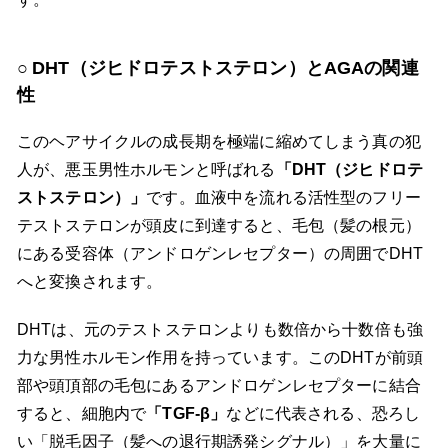
DHT（ジヒドロテストステロン）とAGAの関連
性
このヘアサイクルの成長期を極端に縮めてしまう真の犯
人が、悪玉男性ホルモンと呼ばれる
「DHT（ジヒドロテ
ストステロン）」
です。血液中を流れる活性型のフリー
テストステロンが頭皮に到達すると、毛包（髪の根元）
にある受容体（アンドロゲンレセプター）の周囲でDHT
へと変換されます。
DHTは、元のテストステロンよりも数倍から十数倍も強
力な男性ホルモン作用を持っています。このDHTが前頭
部や頭頂部の毛包にあるアンドロゲンレセプターに結合
すると、細胞内で
「TGF-β」
などに代表される、恐ろし
い「脱毛因子（髪への退行期誘発シグナル）」を大量に