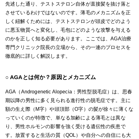
先述した通り、テストステロン自体が直接髪を抜け落と
させているわけではないのです。薄毛のメカニズムを正
しく紐解くためには、テストステロンが頭皮でどのよう
に悪玉物質へと変化し、毛包にどのような攻撃を与える
のかを正しく知る必要があります。ここでは、AGA治療
専門クリニック院長の立場から、その一連のプロセスを
徹底的に詳しく解説します。
AGAとは何か？原因とメカニズム
AGA（Androgenetic Alopecia：男性型脱毛症）は、思春
期以降の男性に多く見られる進行性の脱毛症です。主に
額の生え際（M字）や頭頂部（O字）の髪が徐々に薄くな
っていくのが特徴で、単なる加齢による薄毛とは異な
り、男性ホルモンの影響を強く受ける遺伝性の疾患で
す。放置すると生活の質（QOL）や自分への自信にも大