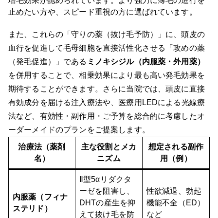
増毛効果が認められています。より強力に薄毛の進行を
止めたい方や、スピード重視の方に選ばれています。
また、これらの「守りの薬（抜け毛予防）」に、頭皮の
血行を促進して毛母細胞を直接活性化させる「攻めの薬
（発毛促進）」である
ミノキシジル（内服薬・外用薬）
を併用することで、相乗効果により最も高い発毛効果を
期待することができます。さらに当院では、頭皮に直接
有効成分を届ける注入療法や、医療用LEDによる光線療
法など、有効性・副作用・ご予算を総合的に考慮したオ
ーダーメイドのプランをご提案します。
治療法（薬剤
主な役割とメカ
想定される副作
名）
ニズム
用（例）
Ⅱ型5αリダクタ
ーゼを阻害し、
性欲減退、勃起
内服薬（フィナ
DHTの産生を抑
機能不全（ED）
ステリド）
えて抜け毛を防
など