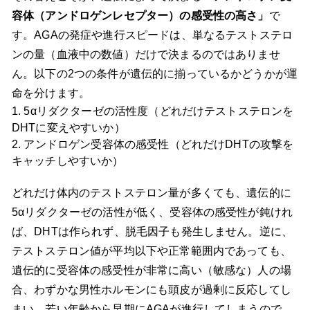
容体（アンドロゲンレセプター）の感受性の高さ」
で
す。AGAの発症や進行スピードは、単なるテストステロ
ンの量（血液中の数値）だけで決まるのではありませ
ん。以下の2つの条件が遺伝的に揃っているかどうかが運
命を分けます。
1. 5αリダクターゼの活性度（どれだけテストステロンを
DHTに変えやすいか）
2. アンドロゲン受容体の感受性（どれだけDHTの攻撃を
キャッチしやすいか）
どれだけ体内のテストステロン量が多くても、遺伝的に
5αリダクターゼの活性が低く、受容体の感受性が鈍けれ
ば、DHTは作られず、脱毛因子も発生しません。逆に、
テストステロン値が平均以下や正常範囲内であっても、
遺伝的に受容体の感受性が非常に高い（敏感な）人の場
合、わずかな男性ホルモンにも頭皮が過剰に反応してし
まい、若い年齢から早期にAGAが進行してしまうので