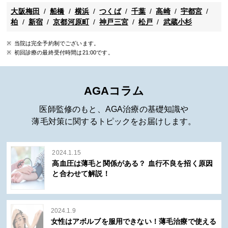
大阪梅田
船橋
横浜
つくば
千葉
高崎
宇都宮
柏
新宿
京都河原町
神戸三宮
松戸
武蔵小杉
当院は完全予約制でございます。
初回診療の最終受付時間は21:00です。
AGAコラム
医師監修のもと、AGA治療の基礎知識や
薄毛対策に関するトピックをお届けします。
2024.1.15
高血圧は薄毛と関係がある？ 血行不良を招く原因
と合わせて解説！
2024.1.9
女性はアボルブを服用できない！薄毛治療で使える