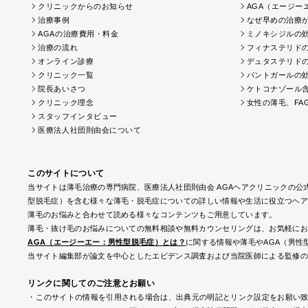
クリニックからのお知らせ
AGA（エージー
治療事例
なぜ早めの治療
AGAの治療費用・料金
ミノキシジルの
治療の流れ
フィナステリド
オンライン診療
デュタステリド
クリニック一覧
パントガールの
院長あいさつ
ケトコナゾール
クリニック理念
女性の薄毛、FAG
スタッフインタビュー
医療法人社団則由会について
このサイトについて
当サイトは薄毛治療の専門病院、医療法人社団則由会 AGAヘアクリニックの公
型脱毛症）を含む様々な薄毛・脱毛症についての詳しい情報や生活に役立つヘア
薄毛のお悩みと合わせて読める様々なコンテンツもご用意しています。
薄毛・抜け毛のお悩みについての無料相談や無料カウンセリングは、お気軽にお
AGA（エージーエー：男性型脱毛症）とは？
に関する情報や薄毛やAGA（男性
当サイト編集部が論文を中心としたエビデンス調査および当院医師による監修の
リンクに関してのご注意とお願い
このサイトの情報を引用される場合は、出典元の明記とリンク設定をお願い