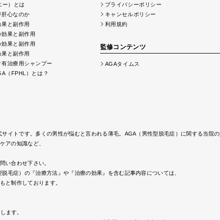
エー）とは
プライバシーポリシー
が肝心なのか
キャンセルポリシー
効果と副作用
利用規約
の効果と副作用
の効果と副作用
監修コンテンツ
効果と副作用
含有治療用シャンプー
AGAタイムス
A（FPHL）とは？
式サイトです。多くの男性が悩むと言われる薄毛。AGA（男性型脱毛症）に関する当院の
ケアの知識など、
問い合わせ下さい。
型脱毛症）の『治療方法』や『治療の効果』を含む記事内容については、
もと制作しております。
致します。