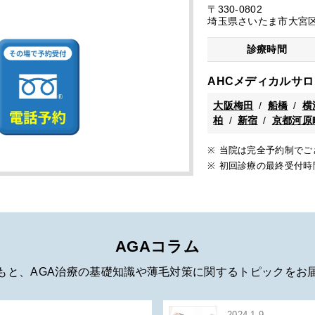
〒330-0802
埼玉県さいたま市大宮区宮
診療時間
AHCメディカルサロ
大阪梅田
船橋
横
柏
新宿
京都河原
当院は完全予約制でご
初回診療の最終受付時間
AGAコラム
もと、AGA治療の基礎知識や
薄毛対策に関するトピックをお
2024.1.9