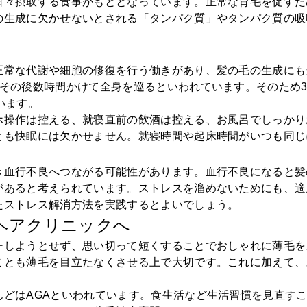
日々摂取する食事がもととなっています。正常な育毛を促すた
の生成に欠かせないとされる「タンパク質」やタンパク質の吸
正常な代謝や細胞の修復を行う働きがあり、髪の毛の生成にも
、その後数時間かけて全身を巡るといわれています。そのため
います。
ホ操作は控える、就寝直前の飲酒は控える、お風呂でしっかり
とも快眠には欠かせません。就寝時間や起床時間がいつも同じ
き血行不良へつながる可能性があります。血行不良になると髪
があると考えられています。ストレスを溜めないためにも、適
たストレス解消方法を実践するとよいでしょう。
ヘアクリニックへ
ーしようとせず、思い切って短くすることでおしゃれに薄毛を
ことも薄毛を目立たなくさせる上で大切です。これに加えて、
んどはAGAといわれています。食生活など生活習慣を見直す