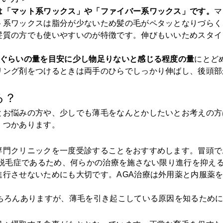
は「マット系ワックス」や「ファイバー系ワックス」です。
マ
ト系ワックスは脂分が少ないため髪の毛がペタッとなりづらく
髪質の方でも使いやすいのが特徴です。伸びもいいためスタイ
玉ぐらいの量を目安に少し物足りないと感じる程度の量
にとど
リング剤をつけるときは両手のひらでしっかり伸ばし、後頭部
る？
とお悩みの方や、少しでも薄毛をなんとかしたいとお考えの方
くつかあります。
専門クリニックを一度受診することをおすすめします。冒頭で
の脱毛症であるため、何らかの治療を施さない限り進行を抑え
進行させないためにも大切です。AGA治療は外用薬と内服薬
もちろんありますが、薄毛を引き起こしている原因を知るため