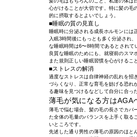
髪の毛はもちろんのこと、私達の体は
心がけることが大切です。特に髪の毛
的に摂取するとよいでしょう。
■睡眠の質の見直し
睡眠時に分泌される成長ホルモンには
入眠3時間後にもっとも多く分泌され
な睡眠時間は6〜8時間であるとされて
良質な睡眠のためにも、就寝前のスマ
また規則正しい睡眠習慣を心がけるこ
■ストレスの解消
過度なストレスは自律神経の乱れを招
づらくなり、正常な育毛を妨げる恐れ
る趣味を見つけるなどして自分に合っ
薄毛が気になる方はAGA
薄毛で悩む場合、髪の毛の長さでカバ
た全体の毛量のバランスを上手く取る
いところです。
先述した通り男性の薄毛の原因のほと