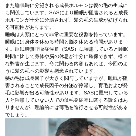
また睡眠時に分泌される成長ホルモンは髪の毛の生成に
も関係しています。SASにより睡眠が阻害されると成長
ホルモンが十分に分泌されず、髪の毛の生成が妨げられ
る可能性があります。
睡眠は人類にとって非常に重要な役割を持っています。
睡眠には身体を休める時間と脳を休める時間がありま
す。睡眠時無呼吸症候群（SAS）に罹患していると睡眠
時間に比して身体や脳の休息が十分に確保できず、様々
な弊害が生じます。命に関わる内容もあれば、今回のよ
うに髪の毛への影響も懸念されています。
髪の毛は成長因子が大きく関与していますが、睡眠が阻
害されることで成長因子の分泌が停滞し、育毛および発
毛に影響が出る可能性があります。SASに罹患している
人と罹患していない人での薄毛発症率に関する論文はあ
りませんが、理論的には薄毛を進行させる可能性がある
でしょう。