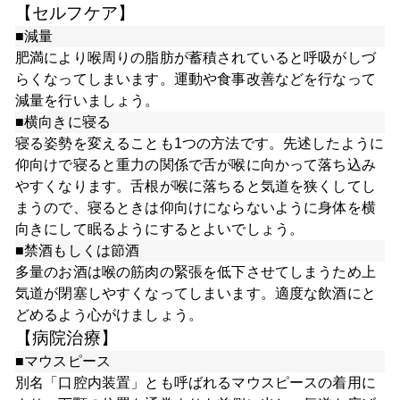
【セルフケア】
■減量
肥満により喉周りの脂肪が蓄積されていると呼吸がしづ
らくなってしまいます。運動や食事改善などを行なって
減量を行いましょう。
■横向きに寝る
寝る姿勢を変えることも1つの方法です。先述したように
仰向けで寝ると重力の関係で舌が喉に向かって落ち込み
やすくなります。舌根が喉に落ちると気道を狭くしてし
まうので、寝るときは仰向けにならないように身体を横
向きにして眠るようにするとよいでしょう。
■禁酒もしくは節酒
多量のお酒は喉の筋肉の緊張を低下させてしまうため上
気道が閉塞しやすくなってしまいます。適度な飲酒にと
どめるよう心がけましょう。
【病院治療】
■マウスピース
別名「口腔内装置」とも呼ばれるマウスピースの着用に