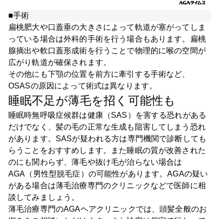
■手術
扁桃肥大や口蓋垂の大きさによって軌道が塞がってしま
っている場合は外科的手術を行う場合もあります。扁桃
腺摘出や軟口蓋形成術を行うことで物理的に喉の空間が
広がり軌道が確保されます。
その他にも下顎の位置を前方に牽引する手術など、
OSASの原因によって術式は異なります。
睡眠不足が薄毛を招く可能性も
睡眠時無呼吸症候群は健康（SAS）を害する恐れがある
だけでなく、髪の毛の正常な生成も阻害してしまう恐れ
があります。SASが疑われる方は専門機関で診断しても
らうことをおすすめします。また睡眠の質が改善された
のにも関わらず、薄毛や抜け毛が治らない場合は
AGA（男性型脱毛症）の可能性があります。AGAの疑い
がある場合は薄毛治療専門のクリニックなどで医師に相
談してみましょう。
薄毛治療専門のAGAヘアクリニックでは、頭髪全般のお