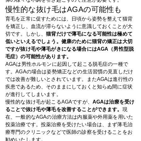
慢性的な抜け毛はAGAの可能性も
育毛を正常に促すためには、日頃から姿勢を整えて猫背
を矯正し、血流が滞らないように意識しておくことが大
切です。しかし、
猫背だけで薄毛になる可能性は極めて
低いといえるでしょう。健康のために猫背の矯正は大切
ですが抜け毛や薄毛がきになる場合にはAGA（男性型脱
毛症）の可能性があります。
AGAは男性ホルモンに起因して起こる脱毛症の一種で
す。AGAの場合は姿勢矯正などの生活習慣の見直しだけ
では改善が難しいとされています。またAGAは進行性の
疾患であるため、そのままにしておくと知らぬ間に症状
が進行してしまいます。
慢性的な抜け毛が起こるAGAですが、
AGAは治療を受け
ることで抜け毛や薄毛を改善することができます。
現
在、一般的なAGAの治療方法は内服薬や外用薬を用いた
投薬治療です。投薬治療を受けたい場合は、まず薄毛治
療専門のクリニックなどで医師の診察を受けることをお
勧めいたします。