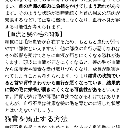
まい、
首の周囲の筋肉に負担をかけてしまう恐れがあり
ます。
そのような状態が長時間続くと首の周辺の筋肉が
緊張するなどして正常に機能しなくなり、血行不良が起
きる可能性が考えられます。
【血流と髪の毛の関係】
頭皮には毛細血管が存在するため、もともと血行が滞り
やすい部位といえますが、他の部位の血行が悪くなれば
その影響を受けてさらに血液が届きにくくなる恐れがあ
ります。頭皮に血液が届きにくくなると、髪の毛が血液
から栄養素や酸素を受け取りづらくなり、成長が阻害さ
れてしまうことも考えられます。つまり
猫背の状態でい
ると首や背中まわりから血行が悪くなっていき、結果的
に髪の毛に栄養が届きにくくなる可能性がある
といえま
す。猫背が抜け毛や薄毛に直接つながるわけではありま
せんが、血行不良は健康な髪の毛を育むのに適した状態
とはいえないでしょう。
猫背を矯正する方法
血行不良を起こさないためにも、なるべく良姿勢へと矯