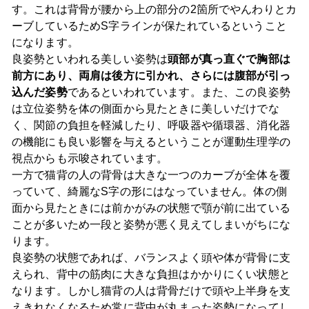
す。これは背骨が腰から上の部分の2箇所でやんわりとカ
ーブしているためS字ラインが保たれているということ
になります。
良姿勢といわれる美しい姿勢は
頭部が真っ直ぐで胸部は
前方にあり、両肩は後方に引かれ、さらには腹部が引っ
込んだ姿勢
であるといわれています。また、この良姿勢
は立位姿勢を体の側面から見たときに美しいだけでな
く、関節の負担を軽減したり、呼吸器や循環器、消化器
の機能にも良い影響を与えるということが運動生理学の
視点からも示唆されています。
一方で猫背の人の背骨は大きな一つのカーブが全体を覆
っていて、綺麗なS字の形にはなっていません。体の側
面から見たときには前かがみの状態で顎が前に出ている
ことが多いため一段と姿勢が悪く見えてしまいがちにな
ります。
良姿勢の状態であれば、バランスよく頭や体が背骨に支
えられ、背中の筋肉に大きな負担はかかりにくい状態と
なります。しかし猫背の人は背骨だけで頭や上半身を支
えきれなくなるため常に背中が丸まった姿勢になってし