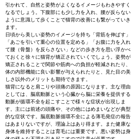
引かれて、自然と姿勢がよくなるイメージもわきやすく
なるでしょう。下腹部にも少し力を入れ、腰が反らない
ように意識して歩くことで猫背の改善にも繋がっていき
ます。
日頃から美しい姿勢のイメージを持ち「背筋を伸ばす」
「あごを引いて重心の位置を定める」「お腹に力を入れ
て腰（骨盤）を反らさない」などの歩き方を思い浮かべ
ておくと徐々に猫背が矯正されていくでしょう。姿勢が
矯正されることで関節や筋肉への負担が軽減されたり、
体の内部機能に良い影響が与えられたりと、見た目の美
しさ以外のメリットも期待できます。
猫背になると肩こりや頭痛の原因になります。主な理由
としては、脳底動脈という心臓から脳に栄養を提供する
動脈が循環不全を起こすことで様々な症状が出現しま
す。主には前述の頭痛や、その他にはめまいなどが典型
的な症状です。脳底動脈循環不全による薄毛発症の報告
はあまりないですが、理論上はあり得ます。また健康な
身体を維持することは育毛には重要です。悪い姿勢は身
体の様々な不調を引き起こすので注意が必要です。