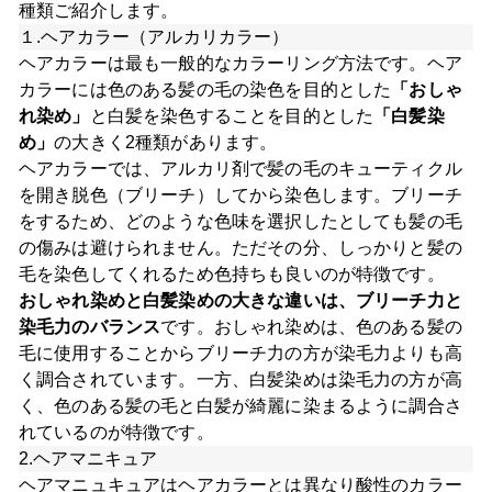
種類ご紹介します。
１.ヘアカラー（アルカリカラー）
ヘアカラーは最も一般的なカラーリング方法です。ヘア
カラーには色のある髪の毛の染色を目的とした
「おしゃ
れ染め」
と白髪を染色することを目的とした
「白髪染
め」
の大きく2種類があります。
ヘアカラーでは、アルカリ剤で髪の毛のキューティクル
を開き脱色（ブリーチ）してから染色します。ブリーチ
をするため、どのような色味を選択したとしても髪の毛
の傷みは避けられません。ただその分、しっかりと髪の
毛を染色してくれるため色持ちも良いのが特徴です。
おしゃれ染めと白髪染めの大きな違いは、ブリーチ力と
染毛力のバランス
です。おしゃれ染めは、色のある髪の
毛に使用することからブリーチ力の方が染毛力よりも高
く調合されています。一方、白髪染めは染毛力の方が高
く、色のある髪の毛と白髪が綺麗に染まるように調合さ
れているのが特徴です。
2.ヘアマニキュア
ヘアマニュキュアはヘアカラーとは異なり酸性のカラー