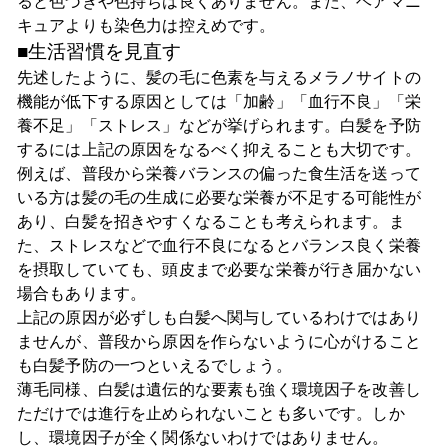
ると色づきや色持ちは良くありません。また、ヘアマニ
キュアよりも染色力は控えめです。
■生活習慣を見直す
先述したように、髪の毛に色素を与えるメラノサイトの
機能が低下する原因としては「加齢」「血行不良」「栄
養不足」「ストレス」などが挙げられます。白髪を予防
するには上記の原因をなるべく抑えることも大切です。
例えば、普段から栄養バランスの偏った食生活を送って
いる方は髪の毛の生成に必要な栄養が不足する可能性が
あり、白髪を招きやすくなることも考えられます。ま
た、ストレスなどで血行不良になるとバランス良く栄養
を摂取していても、頭皮まで必要な栄養が行き届かない
場合もあります。
上記の原因が必ずしも白髪へ関与しているわけではあり
ませんが、普段から原因を作らないように心がけること
も白髪予防の一つといえるでしょう。
薄毛同様、白髪は遺伝的な要素も強く環境因子を改善し
ただけでは進行を止められないことも多いです。しか
し、環境因子が全く関係ないわけではありません。