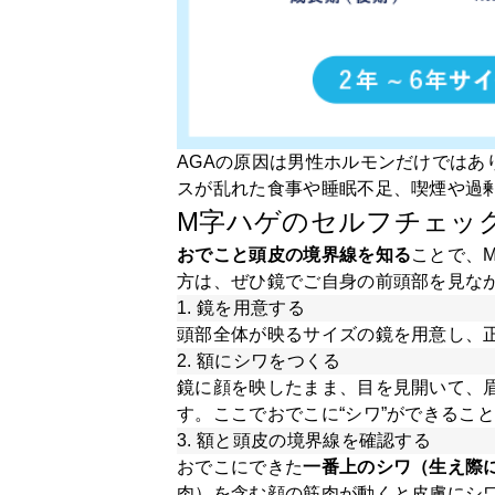
AGAの原因は男性ホルモンだけではあ
スが乱れた食事や睡眠不足、喫煙や過
M字ハゲのセルフチェッ
おでこと頭皮の境界線を知る
ことで、
方は、ぜひ鏡でご自身の前頭部を見な
1. 鏡を用意する
頭部全体が映るサイズの鏡を用意し、
2. 額にシワをつくる
鏡に顔を映したまま、目を見開いて、
す。ここでおでこに“シワ”ができるこ
3. 額と頭皮の境界線を確認する
おでこにできた
一番上のシワ（生え際
肉）を含む顔の筋肉が動くと皮膚にシ