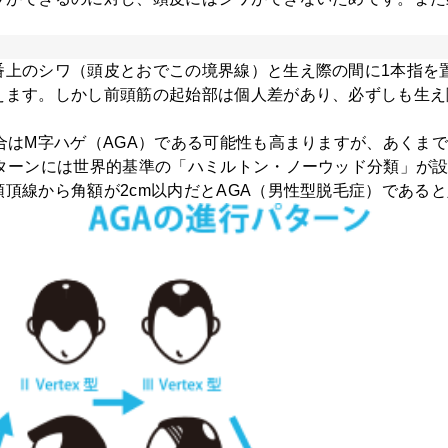
番上のシワ（頭皮とおでこの境界線）と生え際の間に1本指を
えます。しかし前頭筋の起始部は個人差があり、必ずしも生え
合はM字ハゲ（AGA）である可能性も高まりますが、あくま
パターンには世界的基準の「ハミルトン・ノーウッド分類」が
頂線から角額が2cm以内だとAGA（男性型脱毛症）である