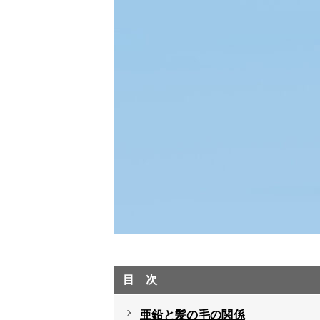
目次
亜鉛と髪の毛の関係