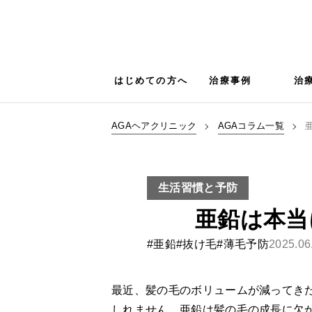
はじめての方へ
治療事例
治
AGAヘアクリニック
AGAコラム一覧
生活習慣と予防
亜鉛は本当
#亜鉛
#抜け毛
#薄毛予防
2025.06
最近、髪の毛のボリュームが減ってき
しれません。亜鉛は髪の毛の成長に欠