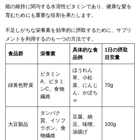
能の維持に関与する水溶性ビタミンであり、健康な髪を
育むためにも重要な役割を果たします。
不足しがちな栄養素を効率的に摂取するために、サプリ
メントを利用するのも一つの方法です。
具体的な食
1日の摂取
食品群
栄養素
品例
目安量
ほうれん
ビタミン
草、小松
A、ビタミ
緑黄色野菜
菜、にんじ
70g
ンC、食物
ん、かぼち
繊維
ゃ
タンパク
豆腐、納
質、イソフ
大豆製品
豆、味噌、
100g
ラボン、食
油揚げ
物繊維