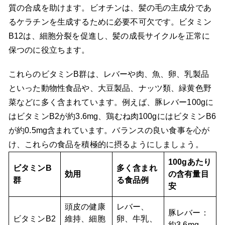
質の合成を助けます。ビオチンは、髪の毛の主成分であ
るケラチンを生成するために必要不可欠です。ビタミン
B12は、細胞分裂を促進し、髪の成長サイクルを正常に
保つのに役立ちます。
これらのビタミンB群は、レバーや肉、魚、卵、乳製品
といった動物性食品や、大豆製品、ナッツ類、緑黄色野
菜などに多く含まれています。例えば、豚レバー100gに
はビタミンB2が約3.6mg、鶏むね肉100gにはビタミンB6
が約0.5mg含まれています。バランスの良い食事を心が
け、これらの食品を積極的に摂るようにしましょう。
100gあたり
ビタミンB
多く含まれ
効用
の含有量目
群
る食品例
安
頭皮の健康
レバー、
豚レバー：
ビタミンB2
維持、細胞
卵、牛乳、
約3.6mg