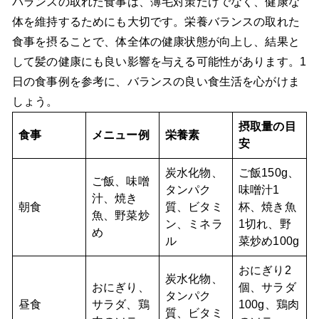
バランスの取れた食事は、薄毛対策だけでなく、健康な
体を維持するためにも大切です。栄養バランスの取れた
食事を摂ることで、体全体の健康状態が向上し、結果と
して髪の健康にも良い影響を与える可能性があります。1
日の食事例を参考に、バランスの良い食生活を心がけま
しょう。
摂取量の目
食事
メニュー例
栄養素
安
炭水化物、
ご飯150g、
ご飯、味噌
タンパク
味噌汁1
汁、焼き
朝食
質、ビタミ
杯、焼き魚
魚、野菜炒
ン、ミネラ
1切れ、野
め
ル
菜炒め100g
おにぎり2
炭水化物、
おにぎり、
個、サラダ
タンパク
昼食
サラダ、鶏
100g、鶏肉
質、ビタミ