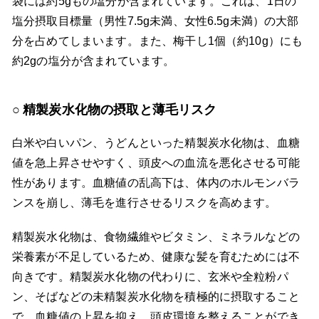
袋には約5gもの塩分が含まれています。これは、1日の
塩分摂取目標量（男性7.5g未満、女性6.5g未満）の大部
分を占めてしまいます。また、梅干し1個（約10g）にも
約2gの塩分が含まれています。
精製炭水化物の摂取と薄毛リスク
白米や白いパン、うどんといった精製炭水化物は、血糖
値を急上昇させやすく、頭皮への血流を悪化させる可能
性があります。血糖値の乱高下は、体内のホルモンバラ
ンスを崩し、薄毛を進行させるリスクを高めます。
精製炭水化物は、食物繊維やビタミン、ミネラルなどの
栄養素が不足しているため、健康な髪を育むためには不
向きです。精製炭水化物の代わりに、玄米や全粒粉パ
ン、そばなどの未精製炭水化物を積極的に摂取すること
で、血糖値の上昇を抑え、頭皮環境を整えることができ