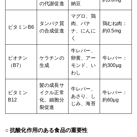
の代謝促進
納豆
マグロ、鶏
タンパク質
肉、バナ
鶏むね肉：
ビタミンB6
の合成促進
ナ、にんに
約0.5mg
く
牛レバー、
ビオチン
ケラチンの
卵黄、アー
牛レバー：
（B7）
生成
モンド、い
約300μg
わし
髪の成長サ
牛レバー、
ビタミン
イクル正常
牛レバー：
あさり、し
B12
化、細胞分
約60μg
じみ、海苔
裂促進
抗酸化作用のある食品の重要性