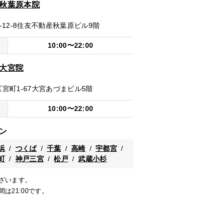
ク秋葉原本院
2-8
住友不動産秋葉原ビル9階
10:00〜22:00
ク大宮院
町1-67
大宮あづまビル5階
10:00〜22:00
ン
浜
つくば
千葉
高崎
宇都宮
町
神戸三宮
松戸
武蔵小杉
ざいます。
は21:00です。