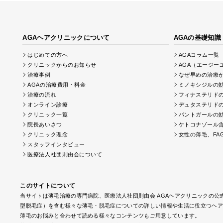
AGAヘアクリニックについて
AGAの基礎知識
はじめての方へ
AGAコラム一覧
クリニックからのお知らせ
AGA（エージー
治療事例
なぜ早めの治療
AGAの治療費用・料金
ミノキシジルの
治療の流れ
フィナステリド
オンライン診療
デュタステリド
クリニック一覧
パントガールの
院長あいさつ
ケトコナゾール
クリニック理念
女性の薄毛、FAG
スタッフインタビュー
医療法人社団則由会について
このサイトについて
当サイトは薄毛治療の専門病院、医療法人社団則由会 AGAヘアクリニックの公
型脱毛症）を含む様々な薄毛・脱毛症についての詳しい情報や生活に役立つヘア
薄毛のお悩みと合わせて読める様々なコンテンツもご用意しています。