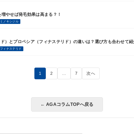
を増やせば発毛効果は高まる？！
ミノキシジル
リド）とプロペシア（フィナステリド）の違いは？選び方も合わせて紹
フィナステリド
1
2
…
7
次へ
← AGAコラムTOPへ戻る