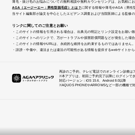
薄毛・抜け毛のお悩みについての無料相談や無料カウンセリングは、お気軽にお
AGA（エージーエー：男性型脱毛症）とは？
に関する情報や薄毛やAGA（男性
当サイト編集部が論文を中心としたエビデンス調査および当院医師による監修の
リンクに関してのご注意とお願い
このサイトの情報を引用される場合は、出典元の明記とリンク設定をお願い
このサイトへのリンクで、万が一トラブルや損害賠償問題などが発生した場合
このサイトの情報やURLは、永続的な維持をお約束するものではありません
誹謗・中傷や、違法または違法の可能性がある情報を提供するwebサイトか
再診のご予約、テレビ電話でのオンライン診療は
※本アプリは、初回ご予約完了以降にログインで
対応バージョン：iOS 15.6、Android 8.0以降
※AQUOS PHONEやARROWSなど一部の機種