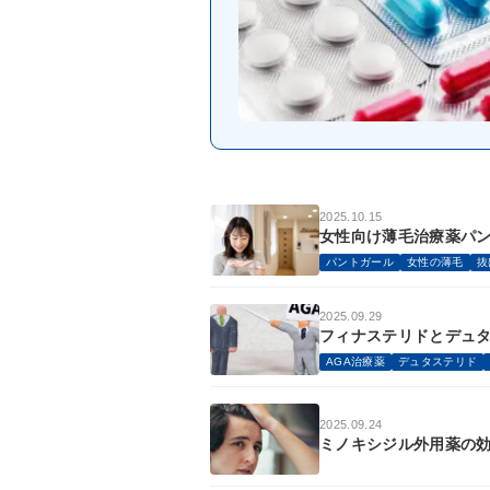
2025.10.15
女性向け薄毛治療薬パント
パントガール
女性の薄毛
抜
2025.09.29
フィナステリドとデュ
AGA治療薬
デュタステリド
2025.09.24
ミノキシジル外用薬の