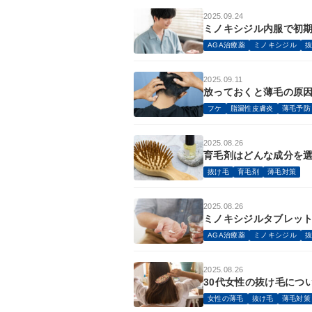
2025.09.24
ミノキシジル内服で初
AGA治療薬
ミノキシジル
2025.09.11
放っておくと薄毛の原
フケ
脂漏性皮膚炎
薄毛予防
2025.08.26
育毛剤はどんな成分を
抜け毛
育毛剤
薄毛対策
2025.08.26
ミノキシジルタブレット
AGA治療薬
ミノキシジル
2025.08.26
30代女性の抜け毛につ
女性の薄毛
抜け毛
薄毛対策