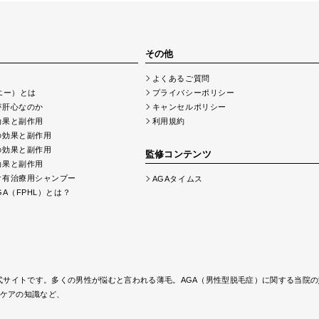
その他
よくあるご質問
エー）とは
プライバシーポリシー
が肝心なのか
キャンセルポリシー
効果と副作用
利用規約
の効果と副作用
の効果と副作用
監修コンテンツ
効果と副作用
含有治療用シャンプー
AGAタイムス
A（FPHL）とは？
式サイトです。多くの男性が悩むと言われる薄毛。AGA（男性型脱毛症）に関する当院の
ケアの知識など、