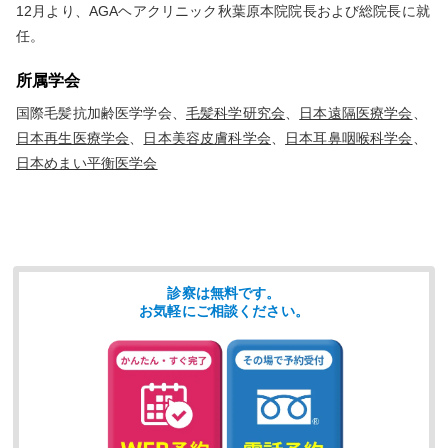
12月より、AGAヘアクリニック秋葉原本院院長および総院長に就
任。
所属学会
国際毛髪抗加齢医学学会、
毛髪科学研究会
、
日本遠隔医療学会
、
日本再生医療学会
、
日本美容皮膚科学会
、
日本耳鼻咽喉科学会
、
日本めまい平衡医学会
診察は無料です。
お気軽にご相談ください。