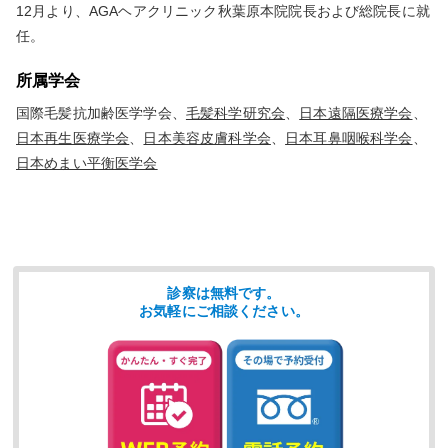
12月より、AGAヘアクリニック秋葉原本院院長および総院長に就
任。
所属学会
国際毛髪抗加齢医学学会、
毛髪科学研究会
、
日本遠隔医療学会
、
日本再生医療学会
、
日本美容皮膚科学会
、
日本耳鼻咽喉科学会
、
日本めまい平衡医学会
診察は無料です。
お気軽にご相談ください。