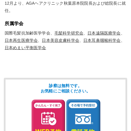
12月より、AGAヘアクリニック秋葉原本院院長および総院長に就
任。
所属学会
国際毛髪抗加齢医学学会、
毛髪科学研究会
、
日本遠隔医療学会
、
日本再生医療学会
、
日本美容皮膚科学会
、
日本耳鼻咽喉科学会
、
日本めまい平衡医学会
診察は無料です。
お気軽にご相談ください。