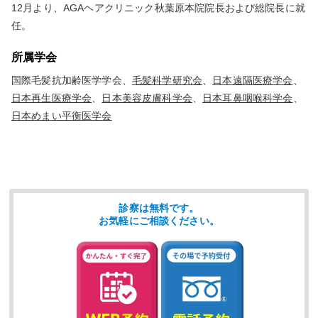
12月より、AGAヘアクリニック秋葉原本院院長および総院長に就
任。
所属学会
国際毛髪抗加齢医学学会、
毛髪科学研究会
、
日本遠隔医療学会
、
日本再生医療学会
、
日本美容皮膚科学会
、
日本耳鼻咽喉科学会
、
日本めまい平衡医学会
診察は無料です。
お気軽にご相談ください。